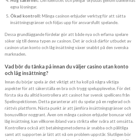
Hög säkerhet:
Din identitet och pengar skyddas genom bankernas
egna lösningar.
Ökad kontroll:
Många casinon erbjuder verktyg för att sätta
insättningsgränser och följas upp för ansvarsfullt spelande.
Dessa grundläggande fördelar gör att både nya och erfarna spelare
söker sig till denna typen av casinon. Det är också därför utbudet av
casinon utan konto och låg insättning växer snabbt på den svenska
marknaden.
Vad bör du tänka på innan du väljer casino utan konto
och låg insättning?
Innan du börjar spela är det viktigt att ha koll på några viktiga
aspekter för att säkerställa en bra och trygg spelupplevelse. För det
första ska du alltid kontrollera att casinot har svensk spellicens från
Spelinspektionen. Detta garanterar att du spelar på en reglerad och
rättvis plattform. Nästa punkt är att jämföra insättningsgränser och
bonusvillkor noggrant. Även om många casinon erbjuder bonusar vid
låg insättning, kan villkoren ibland vara strikta eller svåra att omsätta.
Kontrollera också att betalningsmetoderna är snabba och pålitliga
samt att supporten är lätt att nå om problem uppstår. Slutligen bör