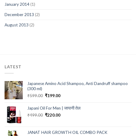
January 2014
(1)
December 2013
(2)
August 2013
(2)
LATEST
Japanese Amino Acid Shampoo, Anti Dandruff shampoo
(300 ml)
Original
Current
₹
599.00
₹
199.00
price
price
was:
is:
Japani Oil For Men | जापानी तेल
₹599.00.
₹199.00.
Original
Current
₹
499.00
₹
220.00
price
price
was:
is:
₹499.00.
₹220.00.
JANAT HAIR GROWTH OIL COMBO PACK