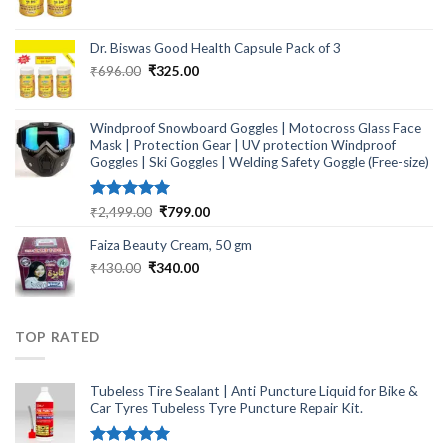
price
price
was:
is:
₹464.00.
₹249.00.
Dr. Biswas Good Health Capsule Pack of 3
Original
Current
₹
696.00
₹
325.00
price
price
was:
is:
₹696.00.
₹325.00.
Windproof Snowboard Goggles | Motocross Glass Face
Mask | Protection Gear | UV protection Windproof
Goggles | Ski Goggles | Welding Safety Goggle (Free-size)
Rated
5.00
Original
Current
₹
2,499.00
₹
799.00
out of 5
price
price
Faiza Beauty Cream, 50 gm
was:
is:
₹2,499.00.
₹799.00.
Original
Current
₹
430.00
₹
340.00
price
price
was:
is:
₹430.00.
₹340.00.
TOP RATED
Tubeless Tire Sealant | Anti Puncture Liquid for Bike &
Car Tyres Tubeless Tyre Puncture Repair Kit.