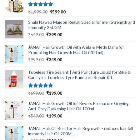
Rated
5.00
Original
Current
₹
1,999.00
₹
599.00
out of 5
price
price
Shahi Nawab Majoon Regulr Special for men Strength and
was:
is:
Immunity 250GM
₹1,999.00.
₹599.00.
Original
Current
₹
649.00
₹
399.00
price
price
was:
is:
JANAT Hair Growth Oil with Amla & Methi Dana for
₹649.00.
₹399.00.
Promoting Hair Growth Hair Oil (200 ml)
Original
Current
₹
999.00
₹
349.00
price
price
was:
is:
Tubeless Tire Sealant | Anti Puncture Liquid for Bike &
₹999.00.
₹349.00.
Car Tyres Tubeless Tyre Puncture Repair Kit.
Rated
5.00
Original
Current
₹
699.00
₹
199.00
out of 5
price
price
JANAT Hair Growth Oil for Revers Premature Greying
was:
is:
Anti-Grey Darkening Hair Oil.100ml
₹699.00.
₹199.00.
Original
Current
₹
549.00
₹
199.00
price
price
was:
is:
JANAT Hair Oil Best for Hair Regrowth - reduces hair fall
₹549.00.
₹199.00.
instantly Hair Oil 200ML.