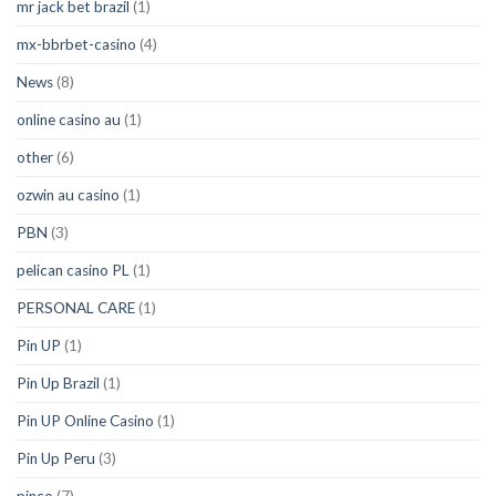
mr jack bet brazil
(1)
mx-bbrbet-casino
(4)
News
(8)
online casino au
(1)
other
(6)
ozwin au casino
(1)
PBN
(3)
pelican casino PL
(1)
PERSONAL CARE
(1)
Pin UP
(1)
Pin Up Brazil
(1)
Pin UP Online Casino
(1)
Pin Up Peru
(3)
pinco
(7)