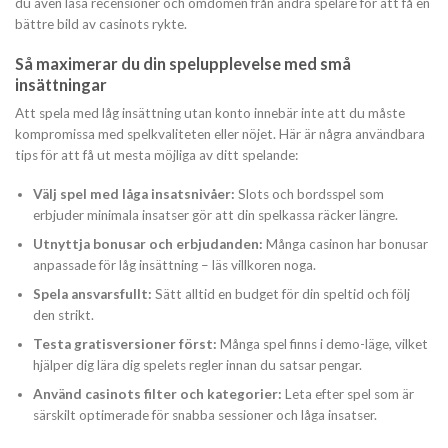
du även läsa recensioner och omdömen från andra spelare för att få en
bättre bild av casinots rykte.
Så maximerar du din spelupplevelse med små
insättningar
Att spela med låg insättning utan konto innebär inte att du måste
kompromissa med spelkvaliteten eller nöjet. Här är några användbara
tips för att få ut mesta möjliga av ditt spelande:
Välj spel med låga insatsnivåer:
Slots och bordsspel som
erbjuder minimala insatser gör att din spelkassa räcker längre.
Utnyttja bonusar och erbjudanden:
Många casinon har bonusar
anpassade för låg insättning – läs villkoren noga.
Spela ansvarsfullt:
Sätt alltid en budget för din speltid och följ
den strikt.
Testa gratisversioner först:
Många spel finns i demo-läge, vilket
hjälper dig lära dig spelets regler innan du satsar pengar.
Använd casinots filter och kategorier:
Leta efter spel som är
särskilt optimerade för snabba sessioner och låga insatser.