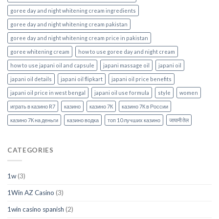
goree day and night whitening cream ingredients
goree day and night whitening cream pakistan
goree day and night whitening cream price in pakistan
goree whitening cream
how to use goree day and night cream
how to use japani oil and capsule
japani massage oil
japani oil
japani oil details
japani oil flipkart
japani oil price benefits
japani oil price in west bengal
japani oil use formula
style
women
играть в казино R7
казино
казино 7К
казино 7К в России
казино 7К на деньги
казино водка
топ 10 лучших казино
जापानी तेल
CATEGORIES
1w
(3)
1Win AZ Casino
(3)
1win casino spanish
(2)