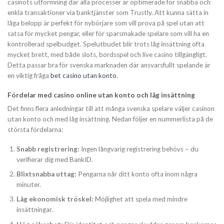
casinots utformning där alla processer är optimerade för snabba och
enkla transaktioner via banktjänster som Trustly. Att kunna sätta in
låga belopp är perfekt för nybörjare som vill prova på spel utan att
satsa för mycket pengar, eller för sparsmakade spelare som vill ha en
kontrollerad spelbudget. Spelutbudet blir trots låg insättning ofta
mycket brett, med både slots, bordsspel och live casino tillgängligt.
Detta passar bra för svenska marknaden där ansvarsfullt spelande är
en viktig fråga
bet casino utan konto
.
Fördelar med casino online utan konto och låg insättning
Det finns flera anledningar till att många svenska spelare väljer casinon
utan konto och med låg insättning. Nedan följer en nummerlista på de
största fördelarna:
Snabb registrering:
Ingen långvarig registrering behövs – du
verifierar dig med BankID.
Blixtsnabba uttag:
Pengarna når ditt konto ofta inom några
minuter.
Låg ekonomisk tröskel:
Möjlighet att spela med mindre
insättningar.